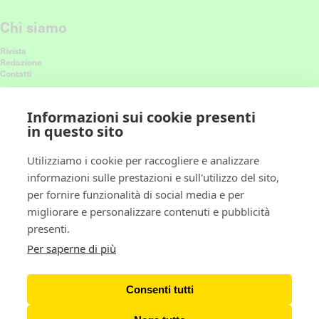
Chi siamo
Rivista
Redazione
Contatti
Connettiti con noi
Informazioni sui cookie presenti
in questo sito
Ricevi le nostre ultime storie nel feed
Utilizziamo i cookie per raccogliere e analizzare
informazioni sulle prestazioni e sull'utilizzo del sito,
Policy
per fornire funzionalità di social media e per
migliorare e personalizzare contenuti e pubblicità
Privacy policy
presenti.
Cookie policy
Gestione preferenze cookie
Per saperne di più
Newsletter
Consenti tutti
Iscriviti alla Newsletter