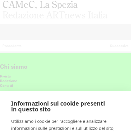
CAMeC, La Spezia
Redazione ARTnews Italia
Precedente
Successiva
Chi siamo
Rivista
Redazione
Contatti
Connettiti con noi
Informazioni sui cookie presenti
in questo sito
Ricevi le nostre ultime storie nel feed
Utilizziamo i cookie per raccogliere e analizzare
informazioni sulle prestazioni e sull'utilizzo del sito,