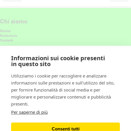
Precedente
Successiva
Chi siamo
Rivista
Redazione
Contatti
Connettiti con noi
Informazioni sui cookie presenti
in questo sito
Ricevi le nostre ultime storie nel feed
Utilizziamo i cookie per raccogliere e analizzare
informazioni sulle prestazioni e sull'utilizzo del sito,
Policy
per fornire funzionalità di social media e per
migliorare e personalizzare contenuti e pubblicità
Privacy policy
presenti.
Cookie policy
Gestione preferenze cookie
Per saperne di più
Newsletter
Consenti tutti