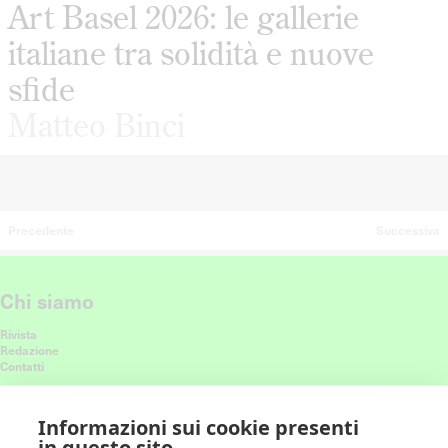
Art Basel 2026: le gallerie
italiane tra solidità e nuove
sfide
Matteo Binci
Precedente
Successiva
Chi siamo
Rivista
Redazione
Contatti
Connettiti con noi
Informazioni sui cookie presenti
in questo sito