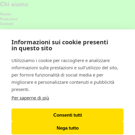
Chi siamo
Rivista
Redazione
Contatti
Connettiti con noi
Informazioni sui cookie presenti
in questo sito
Ricevi le nostre ultime storie nel feed
Utilizziamo i cookie per raccogliere e analizzare
informazioni sulle prestazioni e sull'utilizzo del sito,
Policy
per fornire funzionalità di social media e per
migliorare e personalizzare contenuti e pubblicità
Privacy policy
presenti.
Cookie policy
Gestione preferenze cookie
Per saperne di più
Newsletter
Consenti tutti
Iscriviti alla Newsletter
Nega tutto
© Copyright ARTnews Italia 2026 / Pubblicato da ARTnews Italia, sotto licenza