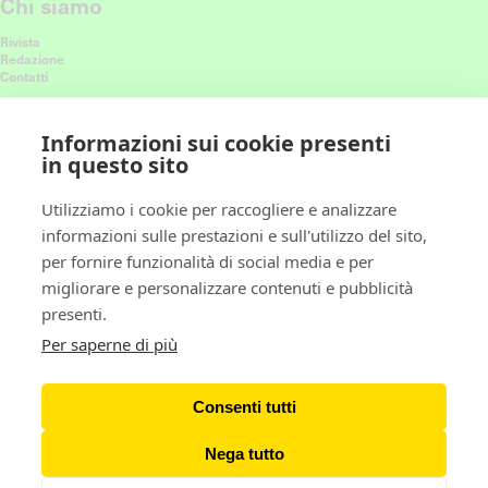
Chi siamo
Rivista
Redazione
Contatti
Connettiti con noi
Informazioni sui cookie presenti
in questo sito
Ricevi le nostre ultime storie nel feed
Utilizziamo i cookie per raccogliere e analizzare
informazioni sulle prestazioni e sull'utilizzo del sito,
Policy
per fornire funzionalità di social media e per
migliorare e personalizzare contenuti e pubblicità
Privacy policy
presenti.
Cookie policy
Gestione preferenze cookie
Per saperne di più
Newsletter
Consenti tutti
Iscriviti alla Newsletter
Nega tutto
© Copyright ARTnews Italia 2026 / Pubblicato da ARTnews Italia, sotto licenza