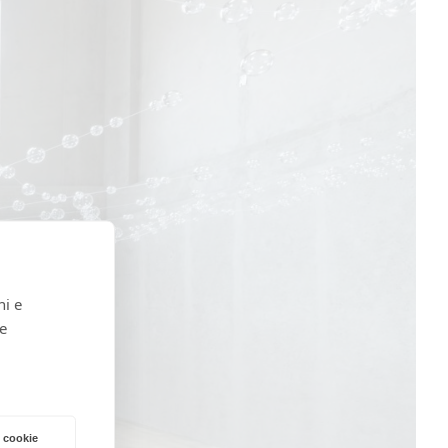
ni e
 e
 cookie