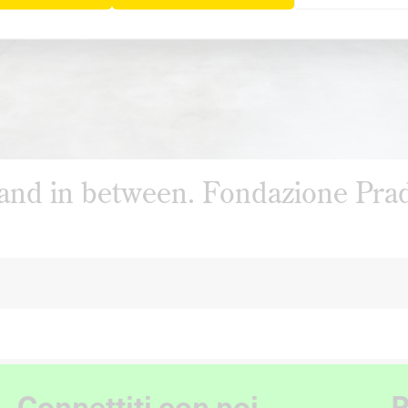
nd in between. Fondazione Prad
Connettiti con noi
P