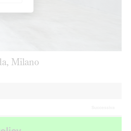
a, Milano
Successiva
olicy