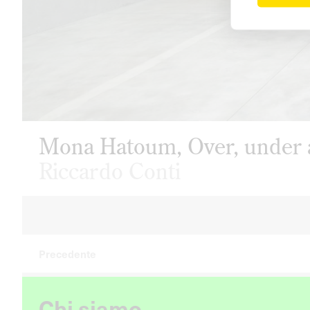
Mona Hatoum, Over, under a
Riccardo Conti
Precedente
Chi siamo