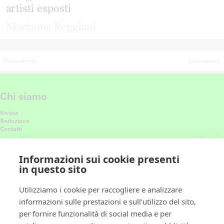
artisti esposti
Marianna Reggiani
Precedente
Successiva
Chi siamo
Rivista
Redazione
Contatti
Connettiti con noi
Informazioni sui cookie presenti
in questo sito
Ricevi le nostre ultime storie nel feed
Utilizziamo i cookie per raccogliere e analizzare
informazioni sulle prestazioni e sull'utilizzo del sito,
Policy
per fornire funzionalità di social media e per