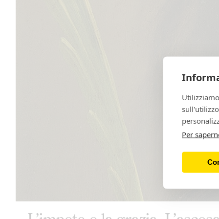
Informa
Utilizziamo
sull'utiliz
personalizz
Per sapern
Con