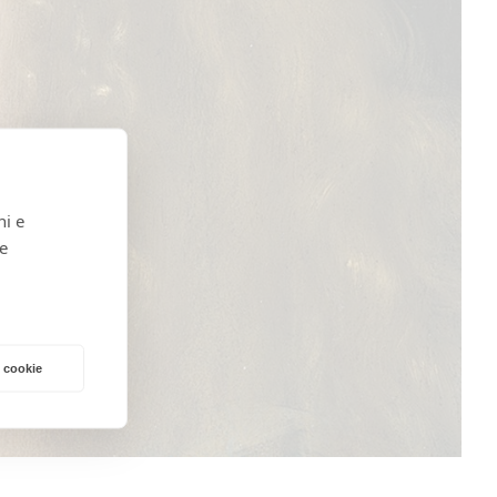
ni e
 e
 cookie