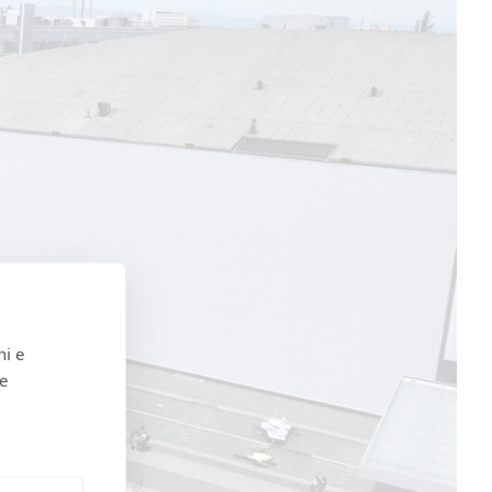
ni e
 e