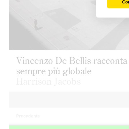
Con
Vincenzo De Bellis racconta A
sempre più globale
Harrison Jacobs
Precedente