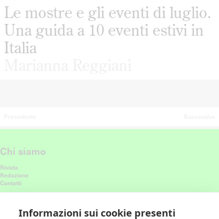
Le mostre e gli eventi di luglio.
Una guida a 10 eventi estivi in
Italia
Marianna Reggiani
Precedente
Successiva
Chi siamo
Rivista
Redazione
Contatti
Connettiti con noi
Informazioni sui cookie presenti