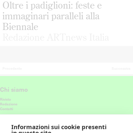
Oltre i padiglioni: feste e
immaginari paralleli alla
Biennale
Redazione ARTnews Italia
Precedente
Successiva
Chi siamo
Rivista
Redazione
Contatti
Connettiti con noi
Informazioni sui cookie presenti
in questo sito