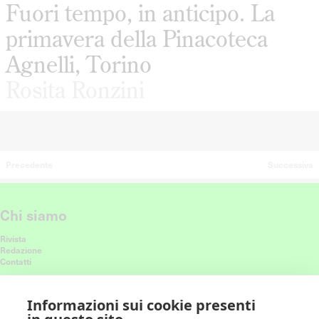
Fuori tempo, in anticipo. La
primavera della Pinacoteca
Agnelli, Torino
Rosita Ronzini
Precedente
Successiva
Chi siamo
Rivista
Redazione
Contatti
Connettiti con noi
Informazioni sui cookie presenti