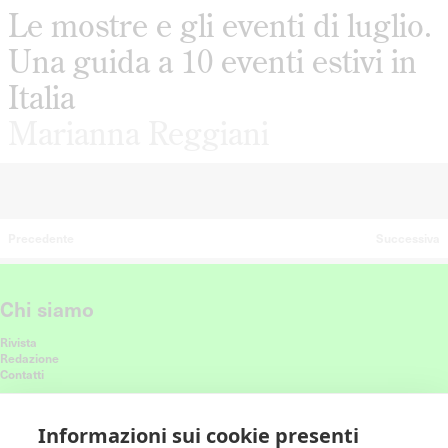
Le mostre e gli eventi di luglio.
Una guida a 10 eventi estivi in
Italia
Marianna Reggiani
Precedente
Successiva
Chi siamo
Rivista
Redazione
Contatti
Connettiti con noi
Informazioni sui cookie presenti