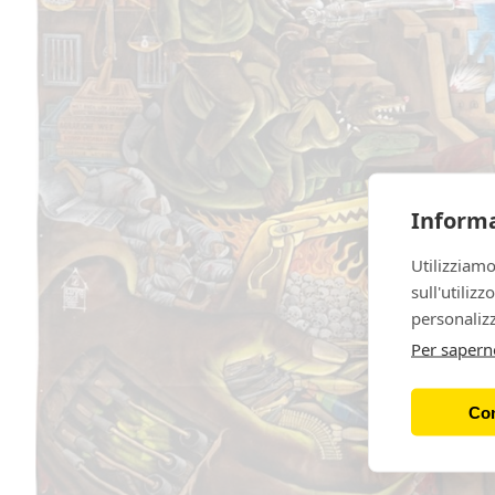
Informa
Utilizziamo
sull'utiliz
personalizz
Per sapern
Con