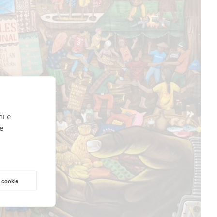
ni e
 e
 cookie