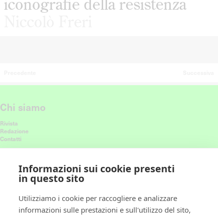
iconografie della resistenza
Niccolò Freri
Precedente
Successiva
Chi siamo
Rivista
Redazione
Contatti
Connettiti con noi
Informazioni sui cookie presenti
in questo sito
Ricevi le nostre ultime storie nel feed
Utilizziamo i cookie per raccogliere e analizzare
informazioni sulle prestazioni e sull'utilizzo del sito,