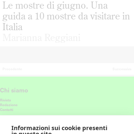
Le mostre di giugno. Una
guida a 10 mostre da visitare in
Italia
Marianna Reggiani
Precedente
Successiva
Chi siamo
Rivista
Redazione
Contatti
Connettiti con noi
Informazioni sui cookie presenti
in questo sito