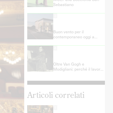
Sebastiano
3
Buon vento per il
contemporaneo oggi a
Fermo e Porto San Giorgio!
4
Oltre Van Gogh e
Modigliani: perché il lavoro
artistico non è precariato
romantico e quali politiche
del lavoro servono davvero
Articoli correlati
1