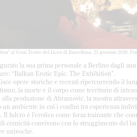
on” al Gran Teatre del Liceu di Barcellona, 21 gennaio 2026. Fot
gurato la sua prima personale a Berlino dagli ann
ure: “Balkan Erotic Epic. The Exhibition”.
isce opere storiche e recenti ripercorrendo il lun
rotismo, la morte e il corpo come territorio di intens
e alla produzione di Abramović, la mostra attraver
 un ambiente in cui i confini tra esperienza indiv
 Il fulcro è l’erotico come forza trainante che con
i di comicità convivono con lo struggimento del l
ture univoche.