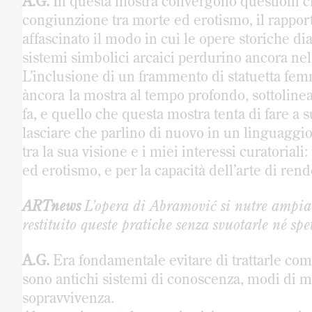
A.G.
In questa mostra convergono questioni che 
congiunzione tra morte ed erotismo, il rappor
affascinato il modo in cui le opere storiche
sistemi simbolici arcaici perdurino ancora nel
L’inclusione di un frammento di statuetta fe
àncora
la mostra al tempo profondo, sottoline
fa, e quello che questa mostra tenta di fare a su
lasciare che parlino di nuovo in un linguaggio
tra la sua visione e i miei interessi curatoriali
ed erotismo, e per la capacità dell’arte di rend
ARTnews
L’opera di Abramović si nutre ampiam
restituito queste pratiche senza svuotarle né sp
A.G.
Era fondamentale evitare di trattarle com
sono antichi sistemi di conoscenza, modi di mett
sopravvivenza.