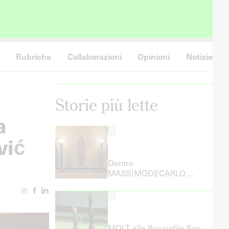
Rubriche
Collaborazioni
Opinioni
Notizie
Storie più lette
a
1
vić
Dentro
MASSIMODECARLO.
Ludovica Barbieri racconta
il lavoro dell’Artist Liaison
2
MOLT alla Bocciofila San