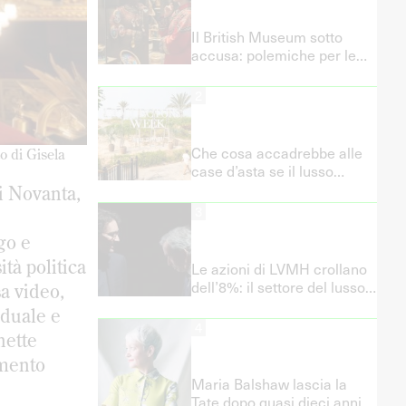
Il British Museum sotto
accusa: polemiche per le
immagini generate dall’IA
2
Che cosa accadrebbe alle
o di Gisela
case d’asta se il lusso
superasse l’arte nelle
i Novanta,
vendite?
3
go e
ità politica
Le azioni di LVMH crollano
dell’8%: il settore del lusso
sa video,
fatica a riprendersi
iduale e
4
nette
amento
Maria Balshaw lascia la
Tate dopo quasi dieci anni