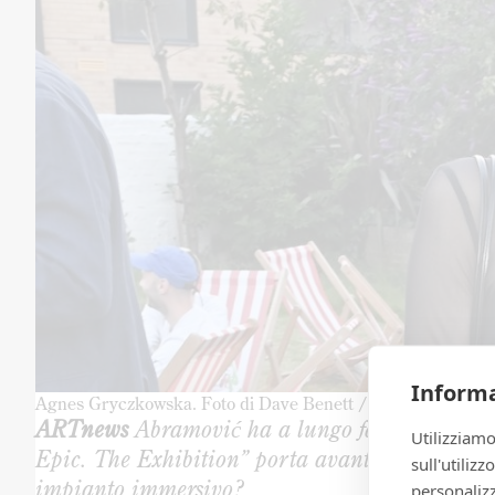
Informa
Agnes Gryczkowska. Foto di Dave Benett / Getty Images
ARTnews
Abramović ha a lungo fatto del corp
Utilizziamo
Epic. The Exhibition” porta avanti o sovverte l
sull'utiliz
impianto immersivo?
personalizz