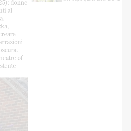
25): donne
come direttrice
nti al
a.
zka,
 creare
narrazioni
oscura.
heatre of
istente