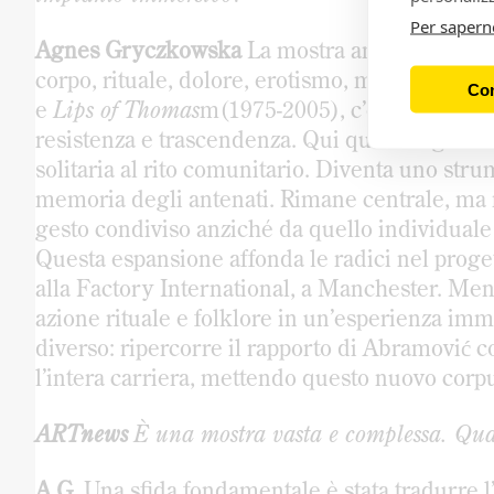
Per sapern
Agnes Gryczkowska
La mostra amplia idee già
corpo, rituale, dolore, erotismo, morte, tra
Con
e
Lips of Thomas
m(1975-2005), c’è solo il corpo,
resistenza e trascendenza. Qui quella logica si 
solitaria al rito comunitario. Diventa uno stru
memoria degli antenati. Rimane centrale, ma no
gesto condiviso anziché da quello individuale 
Questa espansione affonda le radici nel proge
alla Factory International, a Manchester. Men
azione rituale e folklore in un’esperienza imm
diverso: ripercorre il rapporto di Abramović c
l’intera carriera, mettendo questo nuovo corpu
ARTnews
È una mostra vasta e complessa. Quali
A.G.
Una sfida fondamentale è stata tradurre 