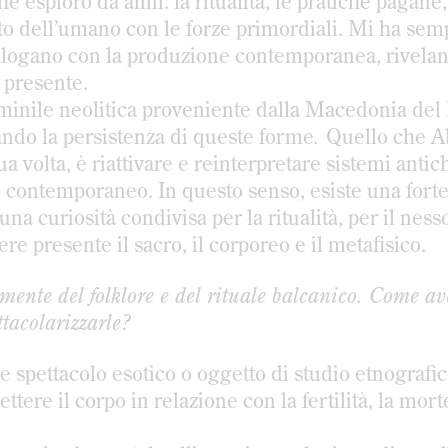
esploro da anni: la ritualità, le pratiche pagane,
to dell’umano con le forze primordiali. Mi ha sem
 dialogano con la produzione contemporanea, rivel
 presente.
mminile neolitica proveniente dalla Macedonia del
ando la persistenza di queste forme
.
Quello che A
a volta, è riattivare e reinterpretare sistemi antic
 contemporaneo. In questo senso, esiste una forte 
: una curiosità condivisa per la ritualità, per il nes
ere presente il sacro, il corporeo e il metafisico.
ente del folklore e del rituale balcanico. Come av
ettacolarizzarle?
e spettacolo esotico o oggetto di studio etnografi
ere il corpo in relazione con la fertilità, la morte