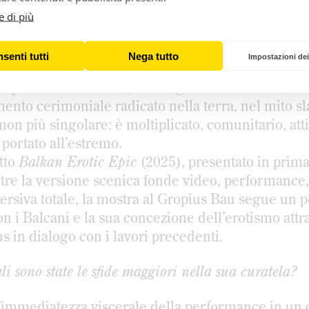
e di più
 presenti fin dagli albori della carriera di Abram
sformazione. In performance precedenti come
Rhyth
senti tutti
Nega tutto
Impostazioni dei
 quello dell’artista, portato ai propri limiti in atti
apre verso l’esterno, dal singolo al collettivo, dal
mento cerimoniale radicato nella terra, nel mito sl
n più singolare: è moltiplicato, comunitario, atti
portato all’estremo.
tto
Balkan Erotic Epic
(2025), presentato in prima
tre la versione scenica fonde video, performance
ersiva totale, la mostra al Gropius Bau segue un 
on i Balcani e la sua concezione dell’erotismo attr
s in dialogo con i lavori precedenti.
 sono state le sfide maggiori nella sua curatela?
l’immediatezza viscerale della performance in un 