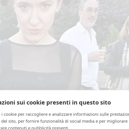
zioni sui cookie presenti in questo sito
o il suo medium e messaggio. In che modo “Balkan 
 i cookie per raccogliere e analizzare informazioni sulle prestazio
’eredità dei lavori precedenti, in particolare per a
zo del sito, per fornire funzionalità di social media e per migliorare
are contenuti e pubblicità presenti.