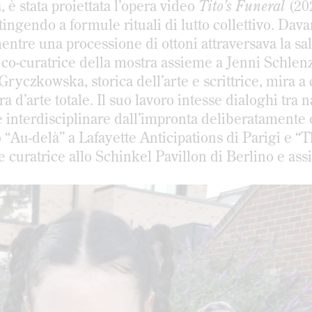
 è stata proiettata l’opera video
Tito’s Funeral
(20
ttingendo a formule rituali di lutto collettivo. Dava
entre una processione di ottoni attraversava la sal
o-curatrice della mostra assieme a Jenni Schlen
Gryczkowska, storica dell’arte e scrittrice, mira a
ra d’arte totale. Il suo lavoro intesse dialoghi tra 
 interdisciplinare dall’impronta deliberatamente 
 “Au-delà” a Lafayette Anticipations di Parigi e “T
 curatrice allo Schinkel Pavillon di Berlino e ass