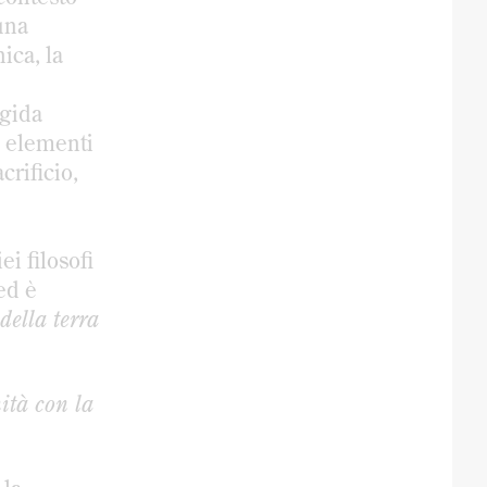
una
ica, la
igida
ti elementi
crificio,
i filosofi
 ed è
della terra
ità con la