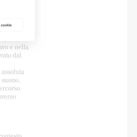
ović –
m 5
(1974)
 cookie
 di
la prova
avo e nella
vato dal
 assoluta
, suono,
percorso
averso
contesto