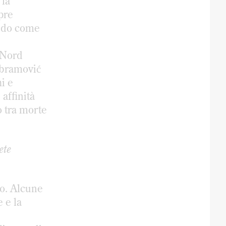
 la
pre
ando come
 Nord
bramović
hi e
affinità
so tra morte
ete
co. Alcune
 e la