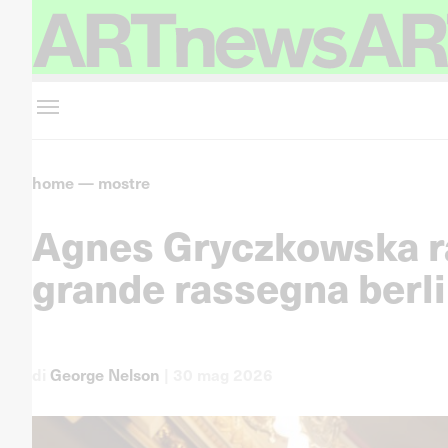
home
—
mostre
Agnes Gryczkowska ra
grande rassegna berl
di
George Nelson
|
30 mag 2026