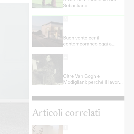
Sebastiano
3
Buon vento per il
contemporaneo oggi a
Fermo e Porto San Giorgio!
4
Oltre Van Gogh e
Modigliani: perché il lavoro
artistico non è precariato
romantico e quali politiche
del lavoro servono davvero
Articoli correlati
1