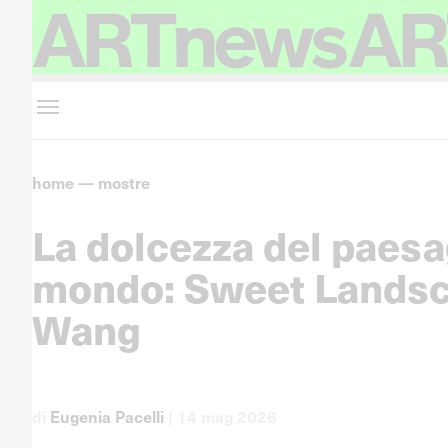
home
—
mostre
La dolcezza del paesa
mondo: Sweet Landsc
Wang
di
Eugenia Pacelli
|
14 mag 2026