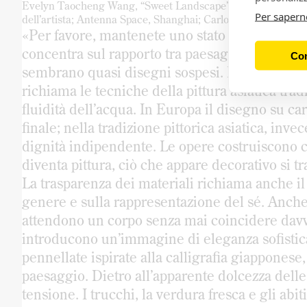
Evelyn Taocheng Wang, “Sweet Landscape”, 2026. Veduta de
Per sapern
dell’artista; Antenna Space, Shanghai; Carlos / Ishikawa, L
«Per favore, mantenete uno stato meditativo me
concentra sul rapporto tra paesaggio e corpo. 
Con
sembrano quasi disegni sospesi. La superficie 
richiama le tecniche della pittura asiatica trad
fluidità dell’acqua. In Europa il disegno su c
finale; nella tradizione pittorica asiatica, in
dignità indipendente. Le opere costruiscono 
diventa pittura, ciò che appare decorativo si t
La trasparenza dei materiali richiama anche il
genere e sulla rappresentazione del sé. Anche 
attendono un corpo senza mai coincidere davver
introducono un’immagine di eleganza sofisticat
pennellate ispirate alla calligrafia giapponese
paesaggio. Dietro all’apparente dolcezza dell
tensione. I trucchi, la verdura fresca e gli abi