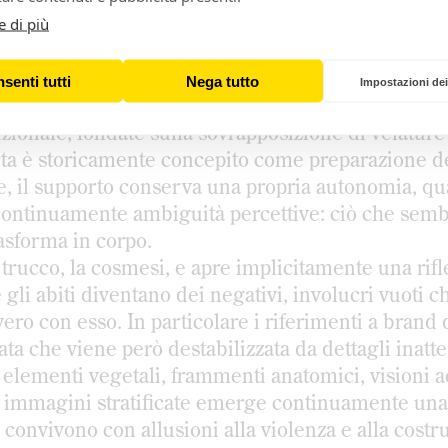
ll’allestimento. Museion, Bolzano. © Evelyn Taocheng Wang, 20
e di più
ondon. Foto di Luca Guadagnini
ntre entrate nella prossima stanza». Qui l’artista 
Due vetrine custodiscono dipinti in seta che, a dis
senti tutti
Nega tutto
Impostazioni dei
trasparente dei pigmenti minerali, applicati senz
izionale, fondate sulla sovrapposizione di velature
arta è storicamente concepito come preparazione d
vece, il supporto conserva una propria autonomia, q
continuamente ambiguità percettive: ciò che semb
rasforma in corpo.
 trucco, la cosmesi, e apre implicitamente una rifl
gli abiti diventano dei negativi, involucri vuoti c
o con esso. In particolare i riferimenti a brand 
a che viene però destabilizzata da dettagli inatte
, elementi vegetali, frammenti anatomici, visioni 
e immagini stratificate emerge continuamente una 
ti convivono con allusioni alla violenza e alla cost