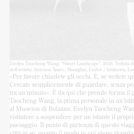
Evelyn Taocheng Wang, “Sweet Landscape”, 2026. Veduta de
dell’artista; Antenna Space, Shanghai; Carlos / Ishikawa, L
«Per favore chiudete gli occhi. E, se vedete q
Cercate semplicemente di guardare, senza porta
tra un minuto». È da qui che prende forma il 
Taocheng Wang, la prima personale in un’istit
al Museion di Bolzano. Evelyn Taocheng Wang (
visitatore a sospendere per un istante il propri
paesaggio. Il punto di partenza di questo viagg
città in sé, quanto il modo in cui viene ricordat