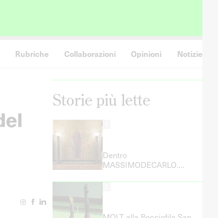
Rubriche
Collaborazioni
Opinioni
Notizie
Storie più lette
del
1
Dentro
MASSIMODECARLO.
Ludovica Barbieri racconta
il lavoro dell’Artist Liaison
2
MOLT alla Bocciofila San