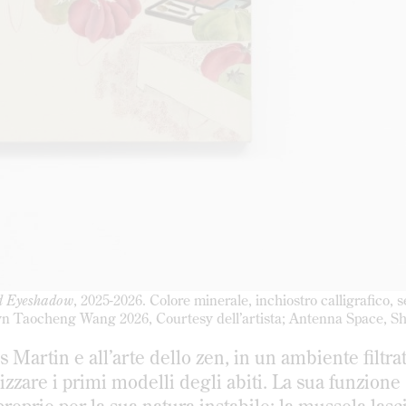
d Eyeshadow
, 2025-2026. Colore minerale, inchiostro calligrafico, s
lyn Taocheng Wang 2026, Courtesy dell’artista; Antenna Space, S
 Martin e all’arte dello zen, in un ambiente filtrat
izzare i primi modelli degli abiti. La sua funzione
 proprio per la sua natura instabile: la mussola lasc