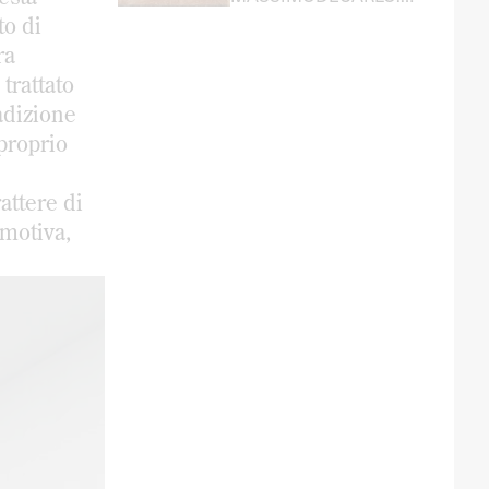
Ludovica Barbieri racconta
to di
il lavoro dell’Artist Liaison
ra
 trattato
adizione
proprio
attere di
emotiva,