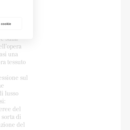
26. Courtesy
si
tanza,
 cookie
a bianco,
 e sulla
ell’opera
uasi una
ra tessuto
essione sul
he
di lusso
si:
aeree del
sorta di
ruzione del