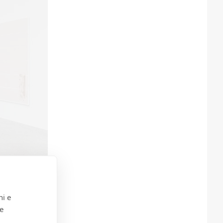
ni e
 e