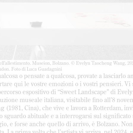
ll’allestimento. Museion, Bolzano. © Evelyn Taocheng Wang, 20
ondon. Foto di Luca Guadagnini
ualcosa o pensate a qualcosa, provate a lasciarlo a
re qui le vostre emozioni o i vostri pensieri. Vi 
percorso espositivo di “Sweet Landscape” di Evel
uzione museale italiana, visitabile fino all’8 nov
1981, Cina), che vive e lavora a Rotterdam, invi
o sguardo abituale e a interrogarsi sul significato 
io, e forse anche quello di arrivo, è Bolzano. Non 
a. La prima volta che l’artista vi arriva, nel 2024, 