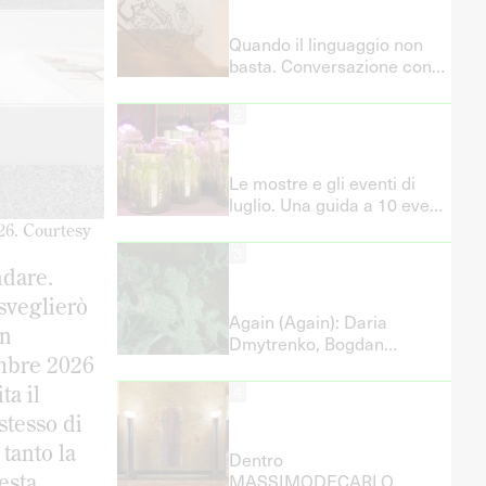
Quando il linguaggio non
basta. Conversazione con
Simone Frangi sul nuovo
ciclo di mostre di Centrale
2
Fies
Le mostre e gli eventi di
luglio. Una guida a 10 eventi
estivi in Italia
26. Courtesy
3
ndare.
sveglierò
Again (Again): Daria
yn
Dmytrenko, Bogdan
embre 2026
Koshevoy e Barbara Prenka
in mostra alla Giudecca
ta il
4
stesso di
tanto la
Dentro
resta
MASSIMODECARLO.