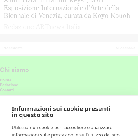
Annunciata “In Minor Keys”, la 61.
Esposizione Internazionale d’Arte della
Biennale di Venezia, curata da Koyo Kouoh
Redazione ARTnews Italia
Precedente
Successiva
Chi siamo
Rivista
Redazione
Contatti
Connettiti con noi
Informazioni sui cookie presenti
in questo sito
Ricevi le nostre ultime storie nel feed
Utilizziamo i cookie per raccogliere e analizzare
informazioni sulle prestazioni e sull'utilizzo del sito,