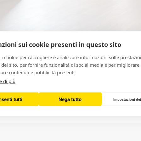
zioni sui cookie presenti in questo sito
 i cookie per raccogliere e analizzare informazioni sulle prestazio
zo del sito, per fornire funzionalità di social media e per migliorare
are contenuti e pubblicità presenti.
e di più
artin Kippenberger alla Galerie 
senti tutti
Nega tutto
Impostazioni dei