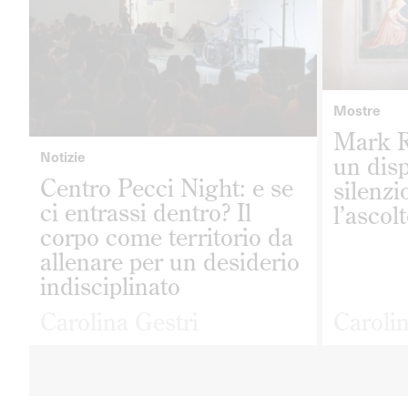
Mostre
Mark R
Notizie
un disp
Centro Pecci Night: e se
silenzi
ci entrassi dentro? Il
l’ascol
corpo come territorio da
allenare per un desiderio
indisciplinato
Carolina Gestri
Carolin