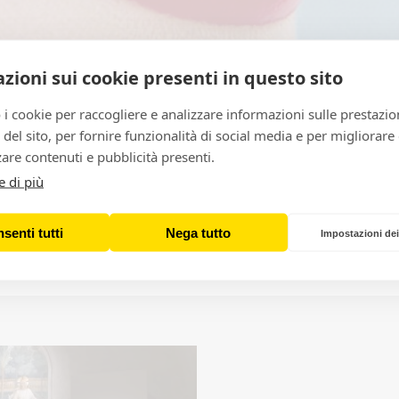
zioni sui cookie presenti in questo sito
 i cookie per raccogliere e analizzare informazioni sulle prestazio
zo del sito, per fornire funzionalità di social media e per migliorare
are contenuti e pubblicità presenti.
e di più
 Verita Monselles e la collezione d
iali e sperimentali del Centro Pe
senti tutti
Nega tutto
Impostazioni dei