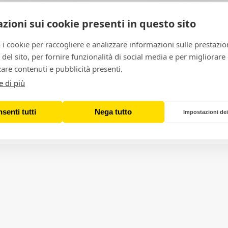
zioni sui cookie presenti in questo sito
 i cookie per raccogliere e analizzare informazioni sulle prestazio
zo del sito, per fornire funzionalità di social media e per migliorare
are contenuti e pubblicità presenti.
e di più
ipensare il ruolo delle gallerie ne
senti tutti
Nega tutto
Impostazioni dei
Equi Pierazzini