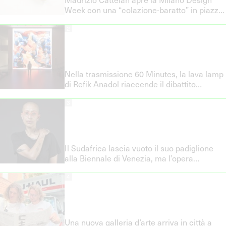
Week con una “colazione-baratto” in piazza
Duomo
2
Nella trasmissione 60 Minutes, la lava lamp
di Refik Anadol riaccende il dibattito
sull’arte generata dall’IA
3
Il Sudafrica lascia vuoto il suo padiglione
alla Biennale di Venezia, ma l’opera
censurata di Gabrielle Goliath verrà esposta
4
poco lontano
Una nuova galleria d’arte arriva in città a