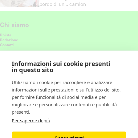
bordo di un… camion
Chi siamo
Rivista
Redazione
Contatti
Connettiti con noi
Informazioni sui cookie presenti
in questo sito
Ricevi le nostre ultime storie nel feed
Utilizziamo i cookie per raccogliere e analizzare
informazioni sulle prestazioni e sull'utilizzo del sito,
Policy
per fornire funzionalità di social media e per
migliorare e personalizzare contenuti e pubblicità
Privacy policy
presenti.
Cookie policy
Gestione preferenze cookie
Per saperne di più
Newsletter