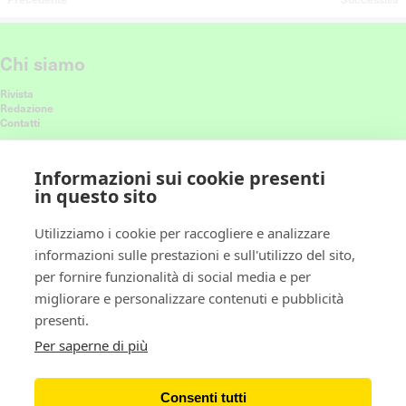
Chi siamo
Rivista
Redazione
Contatti
Connettiti con noi
Informazioni sui cookie presenti
in questo sito
Ricevi le nostre ultime storie nel feed
Utilizziamo i cookie per raccogliere e analizzare
informazioni sulle prestazioni e sull'utilizzo del sito,
Policy
per fornire funzionalità di social media e per
migliorare e personalizzare contenuti e pubblicità
Privacy policy
presenti.
Cookie policy
Gestione preferenze cookie
Per saperne di più
Newsletter
Consenti tutti