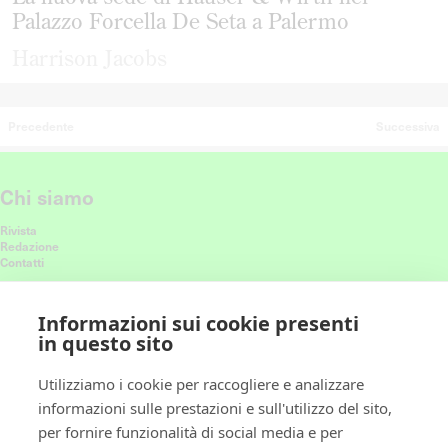
Palazzo Forcella De Seta a Palermo
Harrison Jacobs
Precedente
Successiva
Chi siamo
Rivista
Redazione
Contatti
Connettiti con noi
Informazioni sui cookie presenti
in questo sito
Ricevi le nostre ultime storie nel feed
Utilizziamo i cookie per raccogliere e analizzare
informazioni sulle prestazioni e sull'utilizzo del sito,
Policy
per fornire funzionalità di social media e per