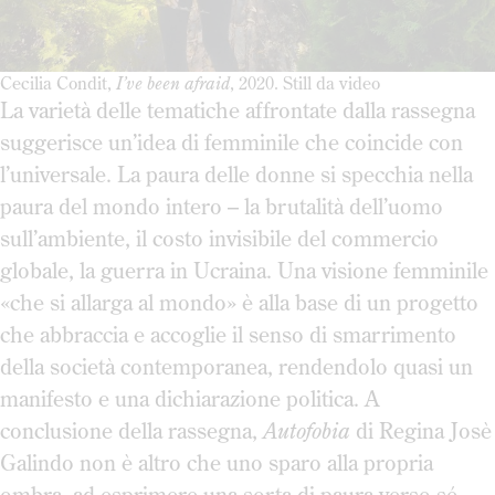
Cecilia Condit,
I’ve been afraid
, 2020. Still da video
La varietà delle tematiche affrontate dalla rassegna
suggerisce un’idea di femminile che coincide con
l’universale. La paura delle donne si specchia nella
paura del mondo intero – la brutalità dell’uomo
sull’ambiente, il costo invisibile del commercio
globale, la guerra in Ucraina. Una visione femminile
«che si allarga al mondo» è alla base di un progetto
che abbraccia e accoglie il senso di smarrimento
della società contemporanea, rendendolo quasi un
manifesto e una dichiarazione politica. A
conclusione della rassegna,
Autofobia
di Regina Josè
Galindo non è altro che uno sparo alla propria
ombra, ad esprimere una sorta di paura verso sé