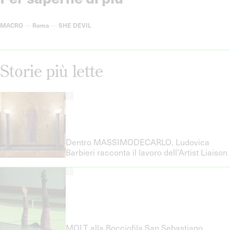
MACRO
—
Roma
—
SHE DEVIL
Storie più lette
1
Dentro MASSIMODECARLO. Ludovica
Barbieri racconta il lavoro dell’Artist Liaison
2
MOLT alla Bocciofila San Sebastiano