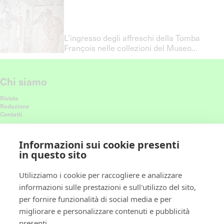
L’ingresso degli affreschi della Tomba
François nelle collezioni del Museo
Nazionale Etrusco di Villa Giulia a Roma
Chi siamo
Rivista
Redazione
Contatti
Connettiti con noi
Informazioni sui cookie presenti
in questo sito
Ricevi le nostre ultime storie nel feed
Utilizziamo i cookie per raccogliere e analizzare
informazioni sulle prestazioni e sull'utilizzo del sito,
Policy
per fornire funzionalità di social media e per
migliorare e personalizzare contenuti e pubblicità
Privacy policy
presenti.