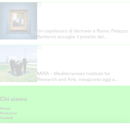
3
Un capolavoro di Vermeer a Roma: Palazzo
Barberini accoglie il prestito del
Rijksmuseum
4
MIRA – Mediterranean Institute for
Research and Arts, inaugurato oggi a
Messina
Chi siamo
Rivista
Redazione
Contatti