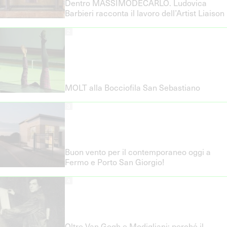
Dentro MASSIMODECARLO. Ludovica
Barbieri racconta il lavoro dell’Artist Liaison
2
MOLT alla Bocciofila San Sebastiano
3
Buon vento per il contemporaneo oggi a
Fermo e Porto San Giorgio!
4
Oltre Van Gogh e Modigliani: perché il