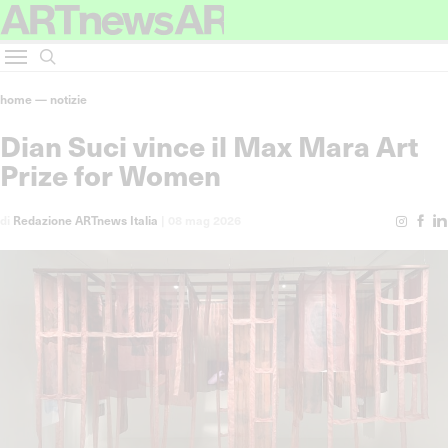
home
—
notizie
Dian Suci vince il Max Mara Art
Prize for Women
di
Redazione ARTnews Italia
|
08 mag 2026