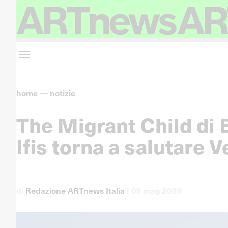
home
—
notizie
The Migrant Child di 
Ifis torna a salutare 
di
Redazione ARTnews Italia
|
09 mag 2026