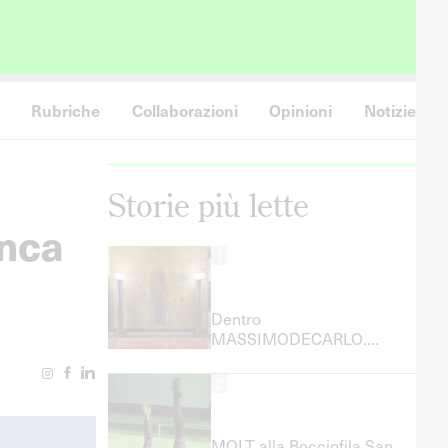
Rubriche
Collaborazioni
Opinioni
Notizie
Storie più lette
anca
1
Dentro
MASSIMODECARLO.
Ludovica Barbieri racconta
il lavoro dell’Artist Liaison
2
MOLT alla Bocciofila San