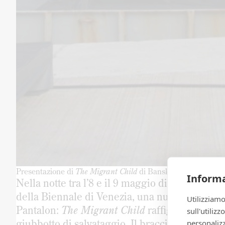
Presentazione di
The Migrant Child
di Bansky alla 61. Bienna
Informa
Nella notte tra l’8 e il 9 maggio di sette anni 
della Biennale di Venezia, una nuova opera di
Utilizziamo
Pantalon:
The Migrant Child
raffigura un bam
sull'utiliz
giubbotto di salvataggio. Il braccio destro tes
personalizz