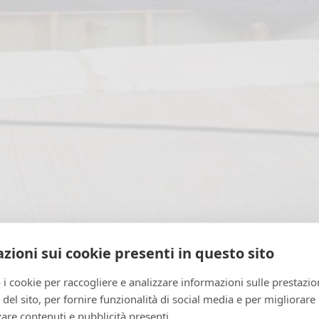
le di Venezia. Foto di Lorenzo Sorbini
zioni sui cookie presenti in questo sito
fa, nell’ambito della 58. Esposizione Internazionale
 Banksy è apparsa sulla facciata di Palazzo San
 i cookie per raccogliere e analizzare informazioni sulle prestazio
bino con le gambe immerse nell’acqua che indos
zo del sito, per fornire funzionalità di social media e per migliorare
o verso l’alto stringe una torcia di segnalazione ch
are contenuti e pubblicità presenti.