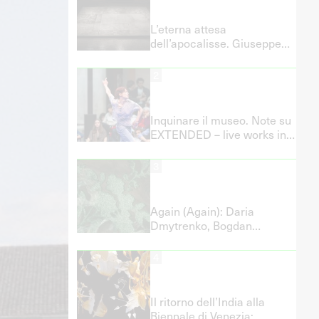
L’eterna attesa
dell’apocalisse. Giuseppe
Di Liberto a Ca’ Pesaro
2
Inquinare il museo. Note su
EXTENDED – live works in
the exhibition context
3
Again (Again): Daria
Dmytrenko, Bogdan
Koshevoy e Barbara Prenka
in mostra alla Giudecca
4
Il ritorno dell’India alla
Biennale di Venezia: