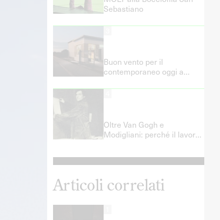
Sebastiano
3
Buon vento per il
contemporaneo oggi a
Fermo e Porto San Giorgio!
4
Oltre Van Gogh e
Modigliani: perché il lavoro
artistico non è precariato
romantico e quali politiche
del lavoro servono davvero
Articoli correlati
1