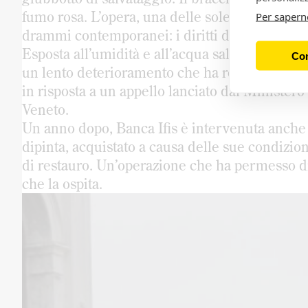
fumo rosa. L’opera, una delle sole due riconos
Per sapern
drammi contemporanei: i diritti dei minori e
Esposta all’umidità e all’acqua salmastra del ca
Con
un lento deterioramento che ha reso necessario
in risposta a un appello lanciato dal Minister
Veneto.
Un anno dopo, Banca Ifis è intervenuta anche ne
dipinta, acquistato a causa delle sue condizion
di restauro. Un’operazione che ha permesso di
che la ospita.