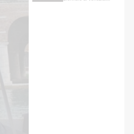
memoria, diaspora e
diplomazia culturale