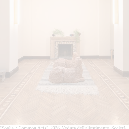
“Soglia / Common Acts”, 2026. Veduta dell’allestimento. Società