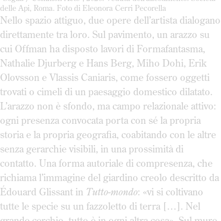
delle Api, Roma. Foto di Eleonora Cerri Pecorella
Nello spazio attiguo, due opere dell’artista dialogano
direttamente tra loro. Sul pavimento, un arazzo su
cui Offman ha disposto lavori di Formafantasma,
Nathalie Djurberg e Hans Berg, Miho Dohi, Erik
Olovsson e Vlassis Caniaris, come fossero oggetti
trovati o cimeli di un paesaggio domestico dilatato.
L’arazzo non è sfondo, ma campo relazionale attivo:
ogni presenza convocata porta con sé la propria
storia e la propria geografia, coabitando con le altre
senza gerarchie visibili, in una prossimità di
contatto. Una forma autoriale di compresenza, che
richiama l’immagine del giardino creolo descritto da
Édouard Glissant in
Tutto-mondo
: «vi si coltivano
tutte le specie su un fazzoletto di terra […]. Nel
grande cerchio, tutto è in ogni altra cosa». Sul muro