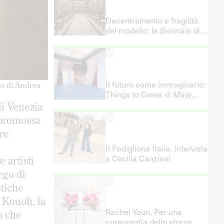
Decentramento e fragilità
del modello: la Biennale di
Kochi-Muziris nel sistema
globale dell’arte
2
⁠Il futuro come immaginario:
to di Andrea
Things to Come di Maja
Malou Lyse al Padiglione
di Venezia
della Danimarca
3
 promossa
re
Il Padiglione Italia. Intervista
a Cecilia Canziani
 artisti
ego di
4
atiche
o Kouoh, la
Rachel Youn. Per una
o che
coreografia dello sforzo