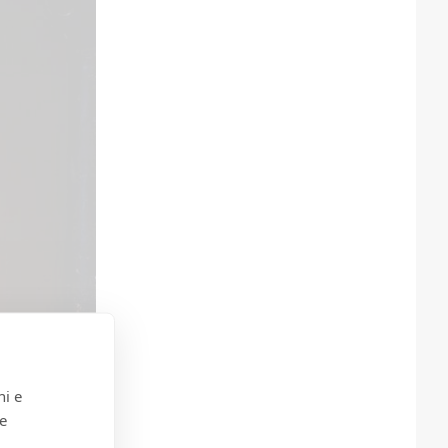
ni e
 e