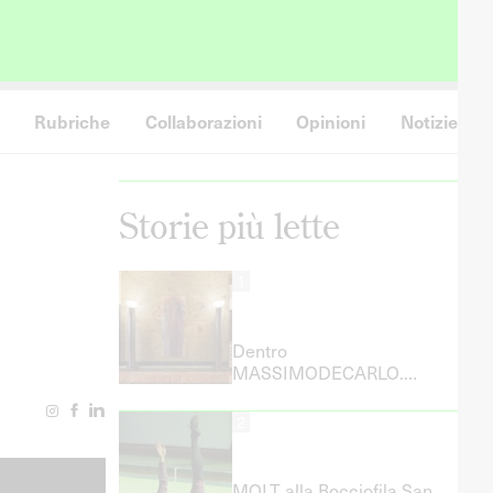
Rubriche
Collaborazioni
Opinioni
Notizie
Storie più lette
1
Dentro
MASSIMODECARLO.
Ludovica Barbieri racconta
il lavoro dell’Artist Liaison
2
MOLT alla Bocciofila San