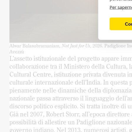
Per sapern
Con
Alwar Balasubramaniam,
Not Just for Us
, 2026. Padiglione I
Avezzù
L’assetto istituzionale del progetto appare imm
collaborazione tra il Ministero della Cultura
Cultural Centre, istituzione privata divenuta i
culturale internazionale dell’India. In questa 
pienamente nelle dinamiche della diplomazia
nazionale passa attraverso il linguaggio dell’art
discorso politico esplicito. Si tratta inoltre di
Già nel 2007, Robert Storr, all’epoca direttore 
possibilità di allestire un Padiglione nazionale
governo indiano. Nel 2013, numerosi artisti, g