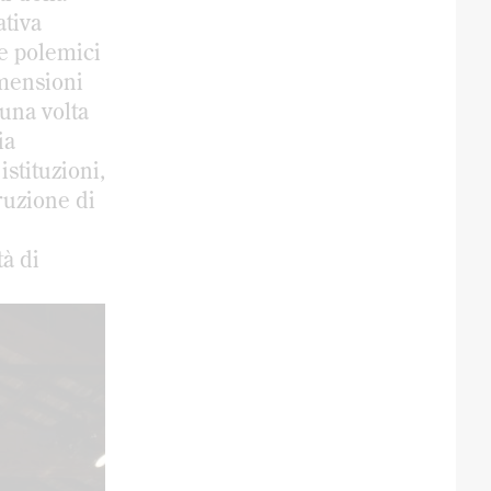
ativa
te polemici
imensioni
 una volta
ia
istituzioni,
ruzione di
tà di