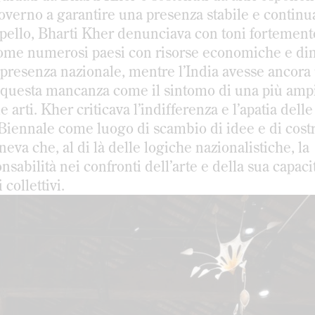
overno a garantire una presenza stabile e continu
appello, Bharti Kher denunciava con toni fortemen
o come numerosi paesi con risorse economiche e d
a presenza nazionale, mentre l’India avesse ancora
ava questa mancanza come il sintomo di una più amp
 arti. Kher criticava l’indifferenza e l’apatia delle 
 Biennale come luogo di scambio di idee e di cost
eva che, al di là delle logiche nazionalistiche, la
sabilità nei confronti dell’arte e della sua capaci
ollettivi.