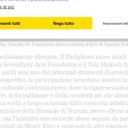
e di più
senti tutti
Nega tutto
Impostazioni dei
ndia, Venezia. 61. Esposizione Internazionale d’Arte di Venezia. Fo
ediatamente rilevante. Il Padiglione nasce infatti 
, la Serendipity Arts Foundation e il Nita Mukesh
n pochi anni uno dei principali strumenti di proie
prospettiva, la partecipazione veneziana sembra in
 culturale contemporanea, dove la rappresentazi
e, della tradizione e della creatività più che attra
 una scelta a lungo auspicata dalla comunità artistic
artistico della Biennale di Venezia, aveva offerto al
, ma l’iniziativa non ricevette alcun seguito da pa
uidati da Bharti Kher e sostenuti da altri esponent