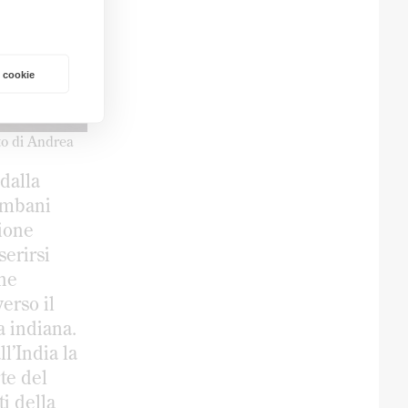
 cookie
to di Andrea
dalla
 Ambani
zione
serirsi
one
verso il
a indiana.
l’India la
rte del
i della