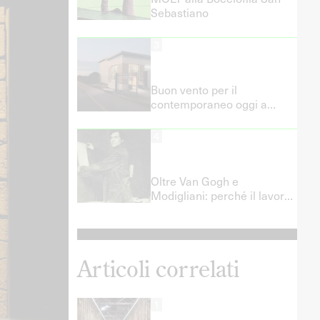
Sebastiano
3
Buon vento per il
contemporaneo oggi a
Fermo e Porto San Giorgio!
4
Oltre Van Gogh e
Modigliani: perché il lavoro
artistico non è precariato
romantico e quali politiche
del lavoro servono davvero
Articoli correlati
1