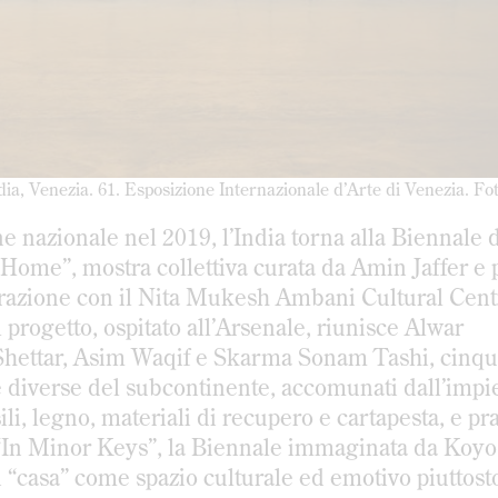
ndia, Venezia. 61. Esposizione Internazionale d’Arte di Venezia. Fo
 nazionale nel 2019, l’India torna alla Biennale 
ome”, mostra collettiva curata da Amin Jaffer e
borazione con il Nita Mukesh Ambani Cultural Cent
progetto, ospitato all’Arsenale, riunisce Alwar
ettar, Asim Waqif e Skarma Sonam Tashi, cinque
 diverse del subcontinente, accomunati dall’impi
sili, legno, materiali di recupero e cartapesta, e pr
on “In Minor Keys”, la Biennale immaginata da Koy
i “casa” come spazio culturale ed emotivo piuttost