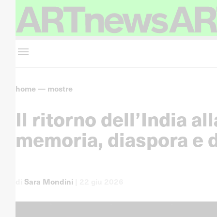
home
—
mostre
Il ritorno dell’India a
memoria, diaspora e d
di
Sara Mondini
|
22 giu 2026