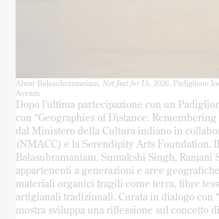
Alwar Balasubramaniam,
Not Just for Us
, 2026. Padiglione I
Avezzù
Dopo l’ultima partecipazione con un Padiglione
con “Geographies of Distance: Remembering H
dal Ministero della Cultura indiano in colla
(NMACC) e la Serendipity Arts Foundation. Il 
Balasubramaniam, Sumakshi Singh, Ranjani Sh
appartenenti a generazioni e aree geografiche
materiali organici fragili come terra, fibre tes
artigianali tradizionali. Curata in dialogo c
mostra sviluppa una riflessione sul concetto d