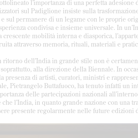
 sottolineato l’importanza di una perfetta adesione 
zzatori sul Padiglione insiste sulla trasformazion
à e sul permanere di un legame con le proprie orig
perienza condivisa e insieme universale. In un’I
 crescente mobilità interna e diasporica, l’appart
uita attraverso memoria, rituali, materiali e prati
 ritorno dell’India in grande stile non è certamen
soprattutto, alla direzione della Biennale. In occa
a presenza di artisti, curatori, ministri e rapprese
nale, Pietrangelo Buttafuoco, ha tenuto infatti un i
importanza delle partecipazioni nazionali all’interno
 che l’India, in quanto grande nazione con una tr
ssere presente regolarmente nelle future edizioni 