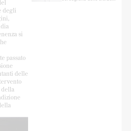
del
inutile
e degli
ini,
ndia
enenza si
che
te passato
sione
ntanti delle
ntervento
 della
adizione
della