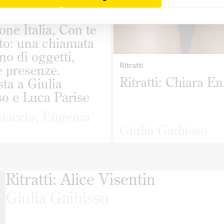
one Italia, Con te
to: una chiamata
no di oggetti,
Ritratti
 e presenze.
Ritratti: Chiara E
sta a Giulia
so e Luca Parise
Giaccio
,
Eugenia
Giulia Gaibisso
Ritratti: Alice Visentin
Giulia Gaibisso