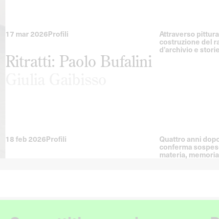
17 mar 2026
Profili
Attraverso pittura
costruzione del r
d’archivio e stori
Ritratti: Paolo Bufalini
Giulia Gaibisso
18 feb 2026
Profili
Quattro anni dopo l
conferma sospeso
materia, memoria