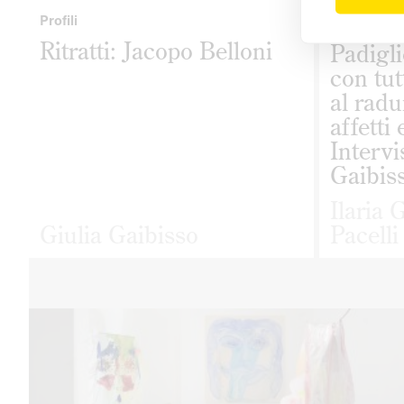
Profili
Interviste
Ritratti: Jacopo Belloni
Padigli
con tut
al radu
affetti
Intervi
Gaibis
Ilaria 
Giulia Gaibisso
Pacelli