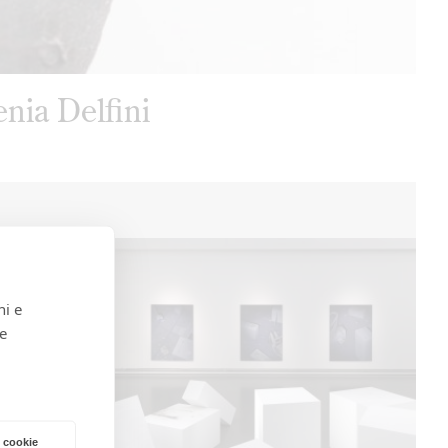
genia Delfini
ni e
 e
 cookie