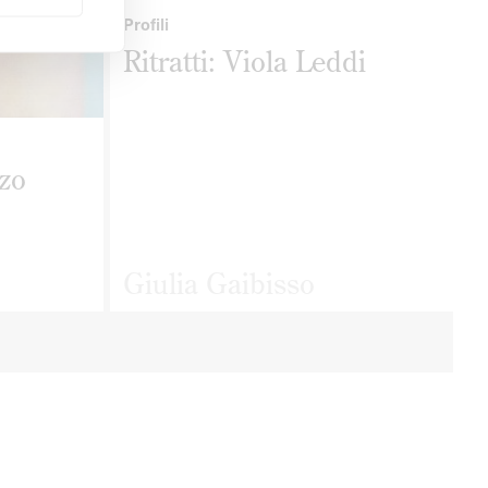
Profili
Ritratti: Viola Leddi
nzo
Giulia Gaibisso