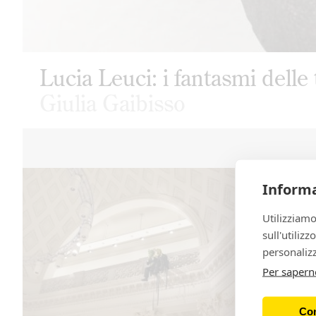
Lucia Leuci: i fantasmi delle 
Giulia Gaibisso
Informa
Utilizziamo
sull'utiliz
personalizz
Per sapern
Con