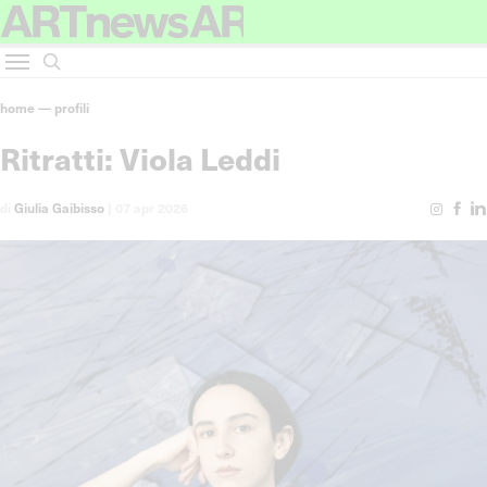
home
—
profili
Ritratti: Viola Leddi
di
Giulia Gaibisso
|
07 apr 2026