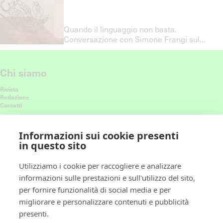
Quando il linguaggio non basta.
Conversazione con Simone Frangi sul
nuovo ciclo di mostre di Centrale Fies
Chi siamo
Rivista
Redazione
Contatti
Connettiti con noi
Informazioni sui cookie presenti
in questo sito
Ricevi le nostre ultime storie nel feed
Utilizziamo i cookie per raccogliere e analizzare
informazioni sulle prestazioni e sull'utilizzo del sito,
Policy
per fornire funzionalità di social media e per
migliorare e personalizzare contenuti e pubblicità
Privacy policy
presenti.
Cookie policy