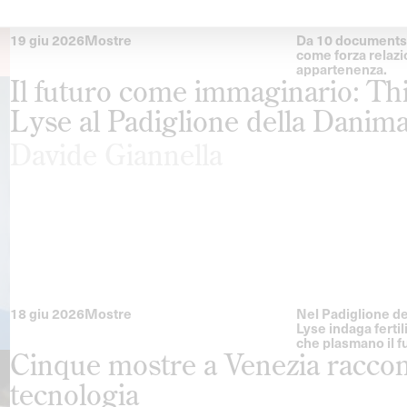
19 giu 2026
Mostre
Da 10 documents a
come forza relazi
appartenenza.
⁠Il futuro come immaginario: T
Lyse al Padiglione della Danim
Davide Giannella
18 giu 2026
Mostre
Nel Padiglione de
Lyse indaga fertil
che plasmano il f
Cinque mostre a Venezia raccont
tecnologia