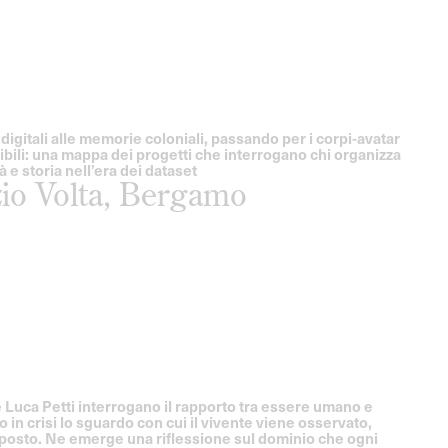
digitali alle memorie coloniali, passando per i corpi-avatar
isibili: una mappa dei progetti che interrogano chi organizza
à e storia nell’era dei dataset
io Volta, Bergamo
 Luca Petti interrogano il rapporto tra essere umano e
in crisi lo sguardo con cui il vivente viene osservato,
sposto. Ne emerge una riflessione sul dominio che ogni