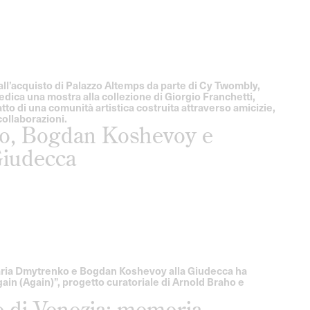
all’acquisto di Palazzo Altemps da parte di Cy Twombly,
edica una mostra alla collezione di Giorgio Franchetti,
ratto di una comunità artistica costruita attraverso amicizie,
collaborazioni.
ko, Bogdan Koshevoy e
Giudecca
Daria Dmytrenko e Bogdan Koshevoy alla Giudecca ha
gain (Again)”, progetto curatoriale di Arnold Braho e
le di Venezia: memoria,