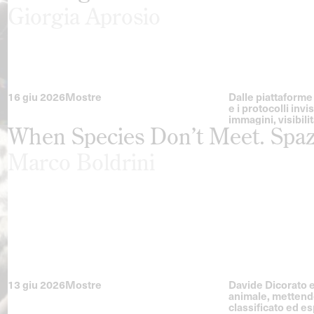
Giorgia Aprosio
16 giu 2026
Mostre
Dalle piattaforme 
e i protocolli inv
immagini, visibilit
When Species Don’t Meet. Spaz
Marco Boldrini
13 giu 2026
Mostre
Davide Dicorato e
animale, mettendo 
classificato ed e