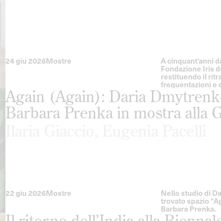
24 giu 2026
Mostre
A cinquant’anni d
Fondazione Iris d
restituendo il rit
frequentazioni e 
Again (Again): Daria Dmytren
Barbara Prenka in mostra alla 
Ilaria Giaccio
,
Eugenia Pacelli
22 giu 2026
Mostre
Nello studio di 
trovato spazio “A
Barbara Prenka.
Il ritorno dell’India alla Bienna