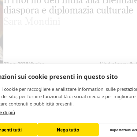
diaspora e diplomazia culturale
Sara Mondini
22 giu 2026
Mostre
L’India torna all
riflessione su me
culturale.
zioni sui cookie presenti in questo sito
L’affetto come forza motrice tr
Sudden, Between Us da 10 doc
 i cookie per raccogliere e analizzare informazioni sulle prestazio
zo del sito, per fornire funzionalità di social media e per migliorare
Marianna Reggiani
are contenuti e pubblicità presenti.
e di più
senti tutti
Nega tutto
Impostazioni dei