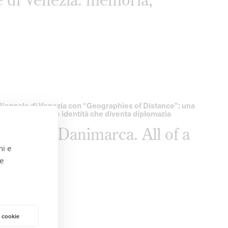
a Biennale di Venezia con “Geographies of Distance”: una
moria, diaspora e identità che diventa diplomazia
a Roma e Danimarca. All of a
uments
ni e
 e
 cookie