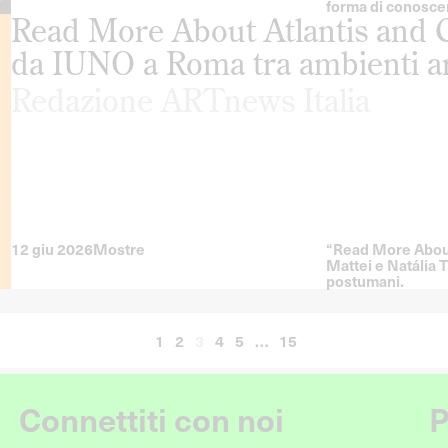
forma di conosce
Read More About Atlantis and 
da IUNO a Roma tra ambienti arti
Redazione ARTnews Italia
12 giu 2026
Mostre
“Read More About
Mattei e Natália T
postumani.
1
2
3
4
5
…
15
Connettiti con noi
P