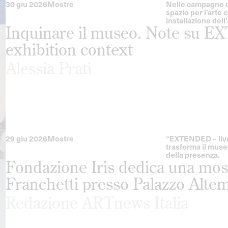
30 giu 2026
Mostre
Nelle campagne di
spazio per l’arte
installazione del
Inquinare il museo. Note su E
exhibition context
Alessia Prati
29 giu 2026
Mostre
“EXTENDED – live 
trasforma il muse
della presenza.
Fondazione Iris dedica una most
Franchetti presso Palazzo Alte
Redazione ARTnews Italia