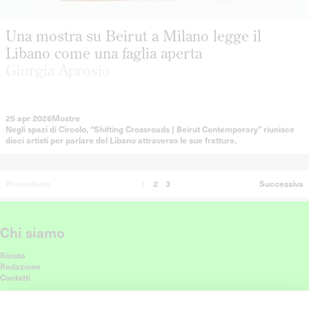
Una mostra su Beirut a Milano legge il
Libano come una faglia aperta
Giorgia Aprosio
25 apr 2026
Mostre
Negli spazi di Circolo, “Shifting Crossroads | Beirut Contemporary” riunisce
dieci artisti per parlare del Libano attraverso le sue fratture.
Precedente
1
2
3
Successiva
Chi siamo
Rivista
Redazione
Contatti